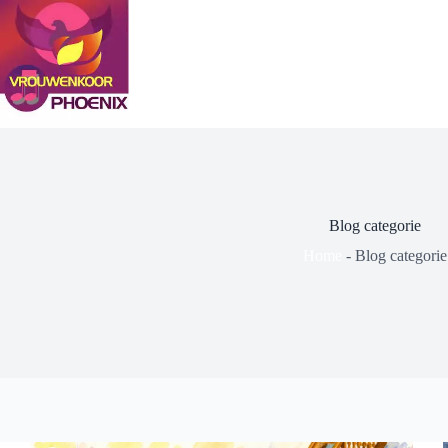
Ga
naar
de
inhoud
Blog categorie
Home
-
Blog categorie