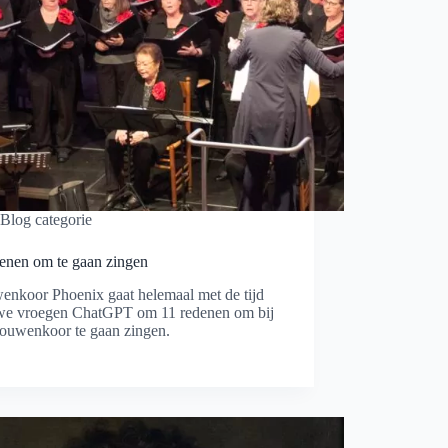
Blog categorie
denen om te gaan zingen
enkoor Phoenix gaat helemaal met de tijd
we vroegen ChatGPT om 11 redenen om bij
rouwenkoor te gaan zingen.
meer
en
n