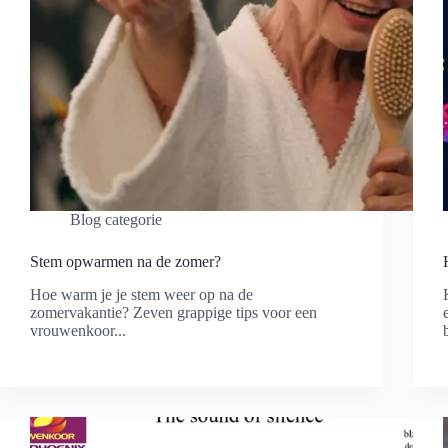
Blog categorie
Stem opwarmen na de zomer?
Hoe warm je je stem weer op na de
zomervakantie? Zeven grappige tips voor een
vrouwenkoor...
Lees meer
Stem
opwarmen
na
de
zomer?