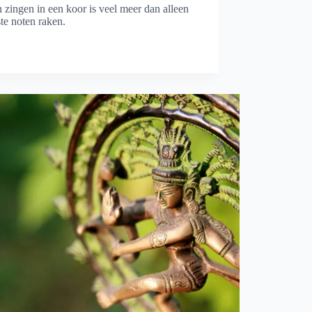
zingen in een koor is veel meer dan alleen
ste noten raken.
meer
ren,
,
en