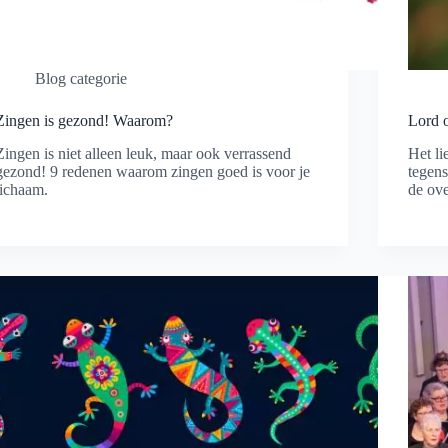
Blog categorie
Zingen is gezond! Waarom?
Lord 
Zingen is niet alleen leuk, maar ook verrassend
Het li
gezond! 9 redenen waarom zingen goed is voor je
tegens
lichaam.
de ov
Lees meer
Lees 
Zingen
Lord
s
of
gezond!
the
Waarom?
Dance