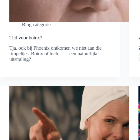
Blog categorie
Tijd voor botox?
Tja, ook bij Phoenix ontkomen we niet aan die
rimpeltjes. Botox of toch…….een natuurlijke
uitstraling?
Lees meer
Tijd
voor
i
botox?