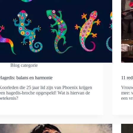
Blog categorie
Hagedis: balans en harmonie
11 re
Koorleden die 25 jaar lid zijn van Phoenix krijgen
Vrouw
een hagedis-broche opgespeld! Wat is hiervan de
mee: 
betekenis?
een v
Lees meer
Lees 
Hagedis:
11
balans
reden
en
om
harmonie
te
gaan
zinge