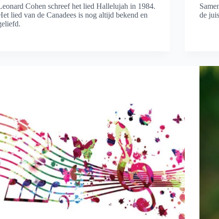
Leonard Cohen schreef het lied Hallelujah in 1984.
Samen 
Het lied van de Canadees is nog altijd bekend en
de jui
geliefd.
Lees 
Luiste
Lees meer
lachen
Hallelujah
loslat
–
Leonard
Cohen