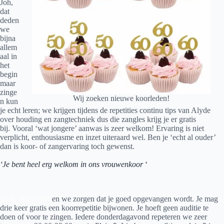
Joh,
dat
deden
we
bijna
allem
aal in
het
begin
maar
zinge
Wij zoeken nieuwe koorleden!
n kun
je echt leren; we krijgen tijdens de repetities continu tips van Alyde
over houding en zangtechniek dus die zangles krijg je er gratis
bij. Vooral ‘wat jongere’ aanwas is zeer welkom! Ervaring is niet
verplicht, enthousiasme en inzet uiteraard wel. Ben je ‘echt al ouder’
dan is koor- of zangervaring toch gewenst.
‘Je bent heel erg welkom in ons vrouwenkoor
‘
Mail, app of bel
en we zorgen dat je goed opgevangen wordt. Je mag
drie keer gratis een koorrepetitie bijwonen. Je hoeft geen auditie te
doen of voor te zingen. Iedere donderdagavond repeteren we zeer