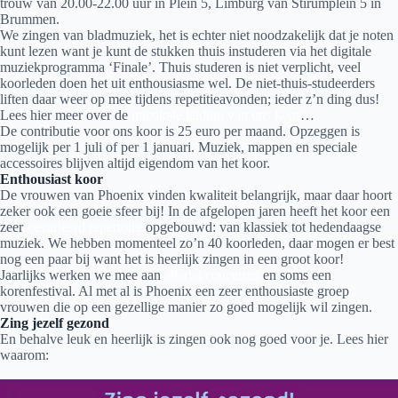
trouw van 20.00-22.00 uur in Plein 5, Limburg van Stirumplein 5 in
Brummen.
We zingen van bladmuziek, het is echter niet noodzakelijk dat je noten
kunt lezen want je kunt de stukken thuis instuderen via het digitale
muziekprogramma ‘Finale’. Thuis studeren is niet verplicht, veel
koorleden doen het uit enthousiasme wel. De niet-thuis-studeerders
liften daar weer op mee tijdens repetitieavonden; ieder z’n ding dus!
Lees hier meer over de
muzikale leiding van ons koor
…
De contributie voor ons koor is 25 euro per maand. Opzeggen is
mogelijk per 1 juli of per 1 januari. Muziek, mappen en speciale
accessoires blijven altijd eigendom van het koor.
Enthousiast koor
De vrouwen van Phoenix vinden kwaliteit belangrijk, maar daar hoort
zeker ook een goeie sfeer bij! In de afgelopen jaren heeft het koor een
zeer
gevarieerd repertoire
opgebouwd: van klassiek tot hedendaagse
muziek. We hebben momenteel zo’n 40 koorleden, daar mogen er best
nog een paar bij want het is heerlijk zingen in een groot koor!
Jaarlijks werken we mee aan
allerlei concerten
en soms een
korenfestival. Al met al is Phoenix een zeer enthousiaste groep
vrouwen die op een gezellige manier zo goed mogelijk wil zingen.
Zing jezelf gezond
En behalve leuk en heerlijk is zingen ook nog goed voor je. Lees hier
waarom: