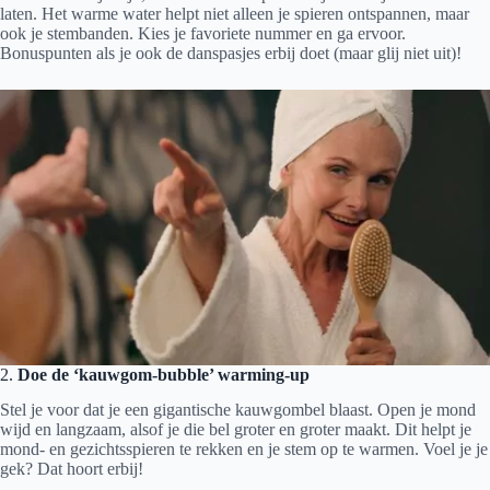
laten. Het warme water helpt niet alleen je spieren ontspannen, maar
ook je stembanden. Kies je favoriete nummer en ga ervoor.
Bonuspunten als je ook de danspasjes erbij doet (maar glij niet uit)!
2.
Doe de ‘kauwgom-bubble’ warming-up
Stel je voor dat je een gigantische kauwgombel blaast. Open je mond
wijd en langzaam, alsof je die bel groter en groter maakt. Dit helpt je
mond- en gezichtsspieren te rekken en je stem op te warmen. Voel je je
gek? Dat hoort erbij!