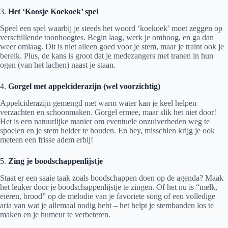
3.
Het ‘Koosje Koekoek’ spel
Speel een spel waarbij je steeds het woord ‘koekoek’ moet zeggen op
verschillende toonhoogtes. Begin laag, werk je omhoog, en ga dan
weer omlaag. Dit is niet alleen goed voor je stem, maar je traint ook je
bereik. Plus, de kans is groot dat je medezangers met tranen in hun
ogen (van het lachen) naast je staan.
4.
Gorgel met appelciderazijn (wel voorzichtig)
Appelciderazijn gemengd met warm water kan je keel helpen
verzachten en schoonmaken. Gorgel ermee, maar slik het niet door!
Het is een natuurlijke manier om eventuele onzuiverheden weg te
spoelen en je stem helder te houden. En hey, misschien krijg je ook
meteen een frisse adem erbij!
5.
Zing je boodschappenlijstje
Staat er een saaie taak zoals boodschappen doen op de agenda? Maak
het leuker door je boodschappenlijstje te zingen. Of het nu is “melk,
eieren, brood” op de melodie van je favoriete song of een volledige
aria van wat je allemaal nodig hebt – het helpt je stembanden los te
maken en je humeur te verbeteren.