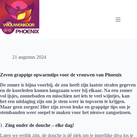
Ga
naar
de
inhoud
21 augustus 2024
Zeven grappige opwarmtips voor de vrouwen van Phoenix
De zomer is bijna voorbij, de zon heeft zijn laatste stralen gegeven
en de koorleden komen langzaam weer bij elkaar. Na een zomer
vol ijsjes, zonnebaden en misschien net iets te veel wijntjes, kan
het een uitdaging zijn om je stem weer in topvorm te krijgen.
Maar geen zorgen! Hier zijn zeven leuke en grappige tips om je
stembanden weer soepel te maken voor het nieuwe zangseizoen.
1.
Zing onder de douche – elke dag!
Laten we eerlijk zijn, de douche is dé plek om je innerlijke diva los te