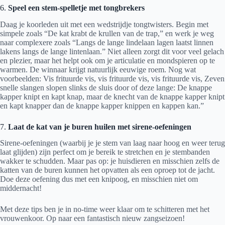
6.
Speel een stem-spelletje met tongbrekers
Daag je koorleden uit met een wedstrijdje tongtwisters. Begin met
simpele zoals “De kat krabt de krullen van de trap,” en werk je weg
naar complexere zoals “Langs de lange lindelaan lagen laatst linnen
lakens langs de lange lintenlaan.” Niet alleen zorgt dit voor veel gelach
en plezier, maar het helpt ook om je articulatie en mondspieren op te
warmen. De winnaar krijgt natuurlijk eeuwige roem. Nog wat
voorbeelden: Vis frituurde vis, vis frituurde vis, vis frituurde vis, Zeven
snelle slangen slopen slinks de sluis door of deze lange: De knappe
kapper knipt en kapt knap, maar de knecht van de knappe kapper knipt
en kapt knapper dan de knappe kapper knippen en kappen kan.”
7.
Laat de kat van je buren huilen met sirene-oefeningen
Sirene-oefeningen (waarbij je je stem van laag naar hoog en weer terug
laat glijden) zijn perfect om je bereik te stretchen en je stembanden
wakker te schudden. Maar pas op: je huisdieren en misschien zelfs de
katten van de buren kunnen het opvatten als een oproep tot de jacht.
Doe deze oefening dus met een knipoog, en misschien niet om
middernacht!
Met deze tips ben je in no-time weer klaar om te schitteren met het
vrouwenkoor. Op naar een fantastisch nieuw zangseizoen!