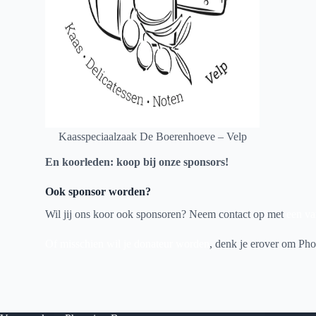
en
Kaasspeciaalzaak De Boerenhoeve – Velp
En koorleden: koop bij onze sponsors!
Ook sponsor worden?
Wil jij ons koor ook sponsoren?
Neem contact op met
een va
Of misschien wil je donateur worden
, denk je erover om Pho