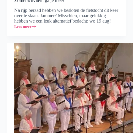
Zomeractiviteit: ga je mee?
Na rijp beraad hebben we besloten de fietstocht dit keer
over te slaan. Jammer? Misschien, maar gelukkig
hebben we een leuk alternatief bedacht: wo 19 aug!
Lees meer
Zomeractiviteit:
ga
je
mee?