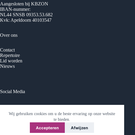
Aangesloten bij KBZON
IBAN-nummer:
NL44 SNSB 09353.53.682
Kvk: Apeldoorn 40103547
Over ons
Contact
Repertoire
Lid worden
Nieuws
Social Media
Facebook
Wij gebruiken cookies om u de beste ervaring op onze website
te bieden.
© 2026 Vrouwenkoor Phoenix - Ontwikkeld door
Best4u
Media
Accepteren
Afwijzen