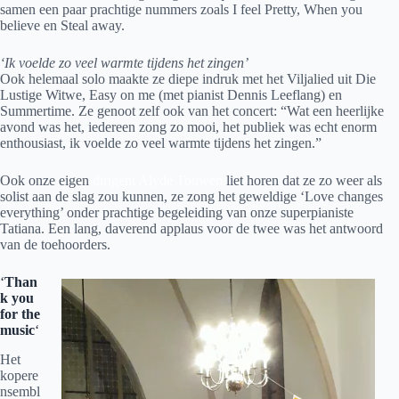
samen een paar prachtige nummers zoals I feel Pretty, When you
believe en Steal away.
‘Ik voelde zo veel warmte tijdens het zingen’
Ook helemaal solo maakte ze diepe indruk met het Viljalied uit Die
Lustige Witwe, Easy on me (met pianist Dennis Leeflang) en
Summertime. Ze genoot zelf ook van het concert: “Wat een heerlijke
avond was het, iedereen zong zo mooi, het publiek was echt enorm
enthousiast, ik voelde zo veel warmte tijdens het zingen.”
Ook onze eigen
dirigent Alyde Touwen
liet horen dat ze zo weer als
solist aan de slag zou kunnen, ze zong het geweldige ‘Love changes
everything’ onder prachtige begeleiding van onze superpianiste
Tatiana. Een lang, daverend applaus voor de twee was het antwoord
van de toehoorders.
‘
Than
k you
for the
music
‘
Het
kopere
nsembl