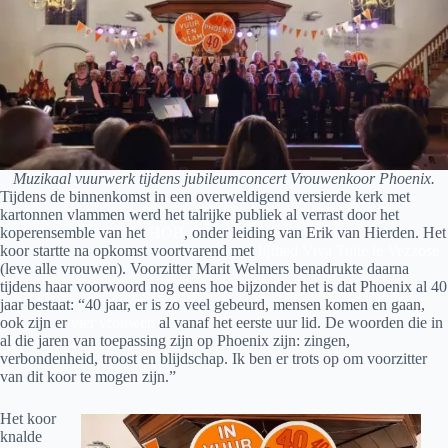
Muzikaal vuurwerk tijdens jubileumconcert Vrouwenkoor Phoenix.
Tijdens de binnenkomst in een overweldigend versierde kerk met
kartonnen vlammen werd het talrijke publiek al verrast door het
koperensemble van het
HOB
, onder leiding van Erik van Hierden. Het
koor startte na opkomst voortvarend met
lijflied Viva Tutte le Vezzose
(leve alle vrouwen). Voorzitter Marit Welmers benadrukte daarna
tijdens haar voorwoord nog eens hoe bijzonder het is dat Phoenix al 40
jaar bestaat: “40 jaar, er is zo veel gebeurd, mensen komen en gaan,
ook zijn er
vier vrouwen
al vanaf het eerste uur lid. De woorden die in
al die jaren van toepassing zijn op Phoenix zijn: zingen,
verbondenheid, troost en blijdschap. Ik ben er trots op om voorzitter
van dit koor te mogen zijn.”
Het koor
knalde