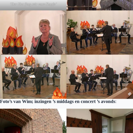
‘Der Hut flog mir vom Kopfe’
Foto’s van Wim; inzingen ’s middags en concert ’s avonds
: