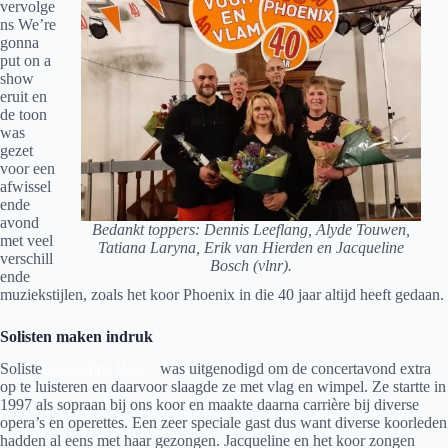
vervolge
ns We’re
gonna
put on a
show
eruit en
de toon
was
gezet
voor een
afwissel
ende
avond
Bedankt toppers: Dennis Leeflang, Alyde Touwen,
met veel
Tatiana Laryna, Erik van Hierden en Jacqueline
verschill
Bosch (vlnr).
ende
muziekstijlen, zoals het koor Phoenix in die 40 jaar altijd heeft gedaan.
Solisten maken indruk
Soliste
Jacqueline Bosch
was uitgenodigd om de concertavond extra
op te luisteren en daarvoor slaagde ze met vlag en wimpel. Ze startte in
1997 als sopraan bij ons koor en maakte daarna carrière bij diverse
opera’s en operettes. Een zeer speciale gast dus want diverse koorleden
hadden al eens met haar gezongen. Jacqueline en het koor zongen