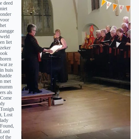
e deed
niet
onder
voor
het
zangge
weld
en liet
zeker
ook
horen
wat ze
in huis
hadde
n met
numm
ers als
Come
dy
Tonigh
t, Lost
lady
Found,
Lord
of the