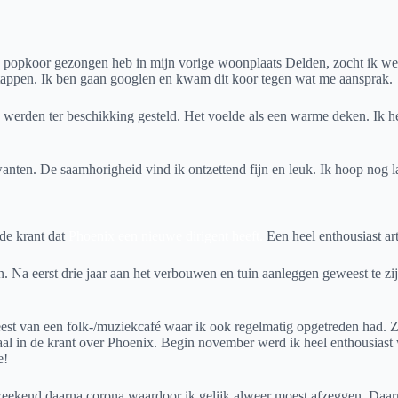
popkoor gezongen heb in mijn vorige woonplaats Delden, zocht ik wede
 stappen. Ik ben gaan googlen en kwam dit koor tegen wat me aansprak.
werden ter beschikking gesteld. Het voelde als een warme deken. Ik h
wanten. De saamhorigheid vind ik ontzettend fijn en leuk. Ik hoop nog l
de krant dat
Phoenix een nieuwe dirigent heeft.
Een heel enthousiast art
Na eerst drie jaar aan het verbouwen en tuin aanleggen geweest te z
st van een folk-/muziekcafé waar ik ook regelmatig opgetreden had. Zinge
al in de krant over Phoenix. Begin november werd ik heel enthousiast
e!
 weekend daarna corona waardoor ik gelijk alweer moest afzeggen. Daar