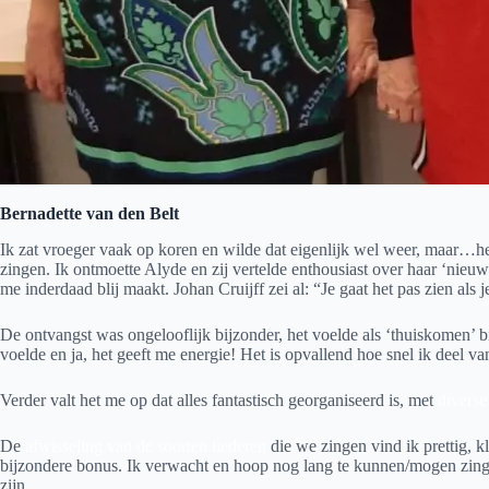
Bernadette van den Belt
Ik zat vroeger vaak op koren en wilde dat eigenlijk wel weer, maar…he
zingen. Ik ontmoette Alyde en zij vertelde enthousiast over haar ‘nieu
me inderdaad blij maakt. Johan Cruijff zei al: “Je gaat het pas zien als
De ontvangst was ongelooflijk bijzonder, het voelde als ‘thuiskomen’ b
voelde en ja, het geeft me energie! Het is opvallend hoe snel ik deel 
Verder valt het me op dat alles fantastisch georganiseerd is, met
divers
De
afwisseling van de soorten liederen
die we zingen vind ik prettig, 
bijzondere bonus. Ik verwacht en hoop nog lang te kunnen/mogen zingen
zijn.