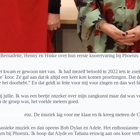
Bernadette, Henny en Hinke over hun eerste koorervaring bij Phoenix.
t kwam er gewoon niet van. Ik had mezelf beloofd in 2022 iets te zoeke
we’ koor. Ze gaf aan dat ik altijd een keer kon komen proefzingen. Dat 
 je het doorhebt.” En dat geldt in feite voor mij voor zingen en dan wel 
ij jullie. Ik was een beetje onzeker over mijn zangkunst maar dat was 
van de groep was, het voelde meteen goed.
e commissies
enz. De muziek lag voor me klaar en ik kreeg meteen de Ca
klassieke muziek en dan opeens Bob Dylan en Adele. Het enthousiasme e
 bij Phoenix. Ik hoop dat Alyde en Tatiana eeuwig aan ons koor verbond