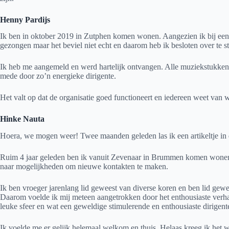
Henny Pardijs
Ik ben in oktober 2019 in Zutphen komen wonen. Aangezien ik bij een 
gezongen maar het beviel niet echt en daarom heb ik besloten over te
Ik heb me aangemeld en werd hartelijk ontvangen. Alle muziekstukken 
mede door zo’n energieke dirigente.
Het valt op dat de organisatie goed functioneert en iedereen weet van 
Hinke Nauta
Hoera, we mogen weer! Twee maanden geleden las ik een artikeltje in 
Ruim 4 jaar geleden ben ik vanuit Zevenaar in Brummen komen wonen. 
naar mogelijkheden om nieuwe kontakten te maken.
Ik ben vroeger jarenlang lid geweest van diverse koren en ben lid gewee
Daarom voelde ik mij meteen aangetrokken door het enthousiaste verha
leuke sfeer en wat een geweldige stimulerende en enthousiaste dirigent
Ik voelde me er gelijk helemaal welkom en thuis. Helaas kreeg ik het