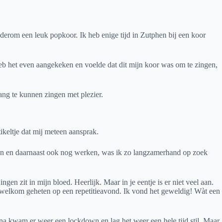
rom een leuk popkoor. Ik heb enige tijd in Zutphen bij een koor
eb het even aangekeken en voelde dat dit mijn koor was om te zingen,
ang te kunnen zingen met plezier.
ikeltje dat mij meteen aansprak.
ijn en daarnaast ook nog werken, was ik zo langzamerhand op zoek
n zit in mijn bloed. Heerlijk. Maar in je eentje is er niet veel aan.
 welkom geheten op een repetitieavond. Ik vond het geweldig! Wàt een
na kwam er weer een lockdown en lag het weer een hele tijd stil. Maar