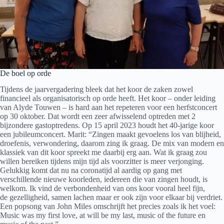
De boel op orde
Tijdens de jaarvergadering bleek dat het koor de zaken zowel
financieel als organisatorisch op orde heeft. Het koor – onder leiding
van Alyde Touwen – is hard aan het repeteren voor een herfstconcert
op 30 oktober. Dat wordt een zeer afwisselend optreden met 2
bijzondere gastoptredens. Op 15 april 2023 houdt het 40-jarige koor
een jubileumconcert. Marit: “Zingen maakt gevoelens los van blijheid,
droefenis, verwondering, daarom zing ik graag. De mix van modern en
klassiek van dit koor spreekt me daarbij erg aan. Wat ik graag zou
willen bereiken tijdens mijn tijd als voorzitter is meer verjonging.
Gelukkig komt dat nu na coronatijd al aardig op gang met
verschillende nieuwe koorleden, iedereen die van zingen houdt, is
welkom. Ik vind de verbondenheid van ons koor vooral heel fijn,
de gezelligheid, samen lachen maar er ook zijn voor elkaar bij verdriet.
Een popsong van John Miles omschrijft het precies zoals ik het voel:
Music was my first love, at will be my last, music of the future en