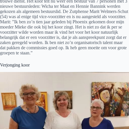
trouwe dienst. Het koor telt nu weer een bestuur van 7 personen met 3
nieuwe bestuursleden: Wicha ter Maat en Hennie Bannink werden
gekozen als algemeen bestuurslid. De Zutphense Marit Welmers-Schut
(54) was al enige tijd vice-voorzitter en is nu aangesteld als voorzitter.
Marit: ”Ik ben zo’n tien jaar geleden bij Phoenix gekomen door mijn
moeder Mieke die ook bij het koor zingt. Het is niet zo dat ik per se
voorzitter wilde worden maar ik vind het voor het koor natuurlijk
belangrijk dat er een voorzitter is, dat je als aanspreekpunt zorgt dat er
zaken geregeld worden. Ik ben niet zo’n organisatorisch talent maar
dat pakken de commissies goed op. Ik heb geen moeite om voor grote
groepen te staan.”
Verjonging koor