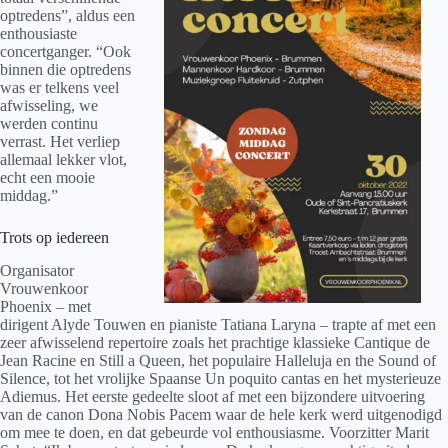
optredens”, aldus een
enthousiaste
concertganger. “Ook
binnen die optredens
was er telkens veel
afwisseling, we
werden continu
verrast. Het verliep
allemaal lekker vlot,
echt een mooie
middag.”
Trots op iedereen
Organisator
Vrouwenkoor
Phoenix – met
dirigent Alyde Touwen en pianiste Tatiana Laryna – trapte af met een
zeer afwisselend repertoire zoals het prachtige klassieke Cantique de
Jean Racine en Still a Queen, het populaire Halleluja en the Sound of
Silence, tot het vrolijke Spaanse Un poquito cantas en het mysterieuze
Adiemus. Het eerste gedeelte sloot af met een bijzondere uitvoering
van de canon Dona Nobis Pacem waar de hele kerk werd uitgenodigd
om mee te doen, en dat gebeurde vol enthousiasme. Voorzitter Marit