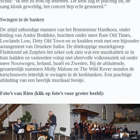
Schut: “Ik ben zo trots op iedereen. De kerk zag er prachtig uit, de
zang klonk geweldig, het concert liep echt gesmeerd.”
Swingen in de banken
De altijd uitbundige mannen van het Brummense Hardkoor, onder
leiding van Andor Boddeke, brachten onder meer Rare Old Times,
Lowlands Low, Dirty Old Town en ze knalden eruit met een bijzonder
arrangement van Drunken Sailor. De driekoppige muziekgroep
Fluitekruid uit Zutphen liet zeker ook zien wat een muzikaliteit ze in
huis hadden en varieerden volop met sfeervolle volksmuziek uit onder
meer Noorwegen, Ierland, Israël en Zweden. Bij de afsluitende,
gezamenlijk nummers Molly Malone en The Wild Rover stonden de
toeschouwers letterlijk te swingen in de kerkbanken. Een prachtige
afsluiting van een heerlijk muzikaal feestje.
Foto’s van Rien (klik op foto’s voor groter beeld):