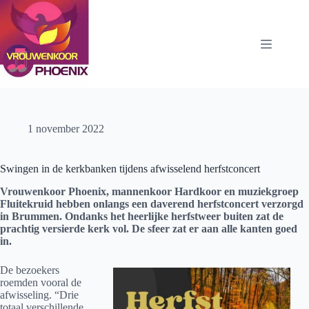
Ga
naar
de
inhoud
1 november 2022
Swingen in de kerkbanken tijdens afwisselend herfstconcert
Vrouwenkoor Phoenix, mannenkoor Hardkoor en muziekgroep
Fluitekruid hebben onlangs een daverend herfstconcert verzorgd
in Brummen. Ondanks het heerlijke herfstweer buiten zat de
prachtig versierde kerk vol. De sfeer zat er aan alle kanten goed
in.
De bezoekers
roemden vooral de
afwisseling. “Drie
totaal verschillende