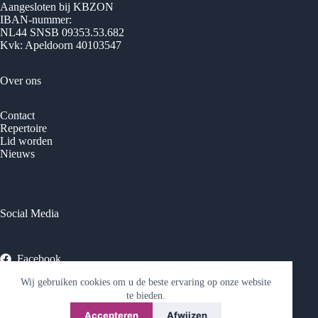
Aangesloten bij KBZON
IBAN-nummer:
NL44 SNSB 09353.53.682
Kvk: Apeldoorn 40103547
Over ons
Contact
Repertoire
Lid worden
Nieuws
Social Media
Facebook
Wij gebruiken cookies om u de beste ervaring op onze website
© 2026 Vrouwenkoor Phoenix - Ontwikkeld door
Best4u
te bieden.
Media
Accepteren
Afwijzen
Privacyverklaring
-
Sitemap