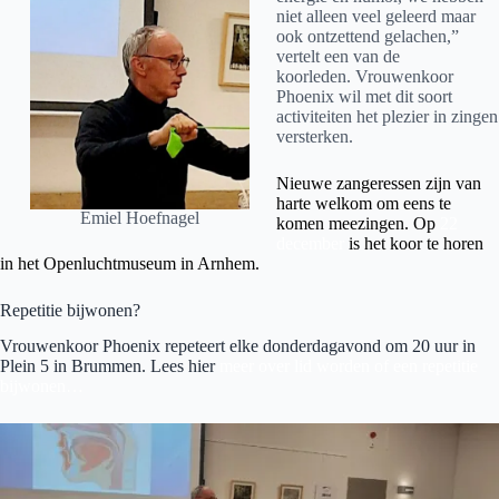
niet alleen veel geleerd maar
ook ontzettend gelachen,”
vertelt een van de
koorleden. Vrouwenkoor
Phoenix wil met dit soort
activiteiten het plezier in zingen
versterken.
Nieuwe zangeressen zijn van
harte welkom om eens te
Emiel Hoefnagel
komen meezingen. Op
22
december
is het koor te horen
in het Openluchtmuseum in Arnhem.
Repetitie bijwonen?
Vrouwenkoor Phoenix repeteert elke donderdagavond om 20 uur in
Plein 5 in Brummen. Lees hier
meer over lid worden of een repetitie
bijwonen…