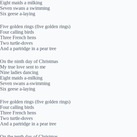
Eight maids a milking
Seven swans a swimming
Six geese a-laying
Five golden rings (five golden rings)
Four calling birds
Three French hens
Two turtle-doves
And a partridge in a pear tree
On the ninth day of Christmas
My true love sent to me
Nine ladies dancing
Eight maids a-milking
Seven swans a-swimming
Six geese a-laying
Five golden rings (five golden rings)
Four calling birds
Three French hens
Two turtle-doves
And a partridge in a pear tree
On the tenth day of Christmas