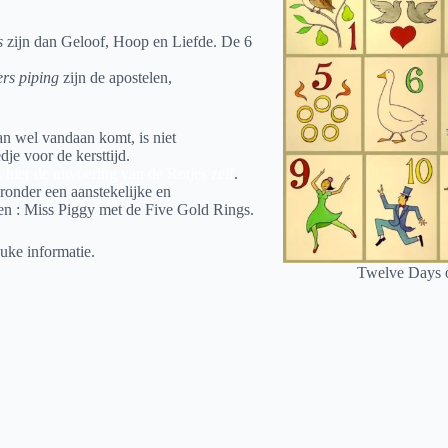
s
zijn dan Geloof, Hoop en Liefde. De 6
ers piping
zijn de apostelen,
dan wel vandaan komt, is niet
dje voor de kersttijd.
 hier de uitvoering van de Rotjes zelf
.
ronder een aanstekelijke en
sen : Miss Piggy met de Five Gold Rings.
euke informatie.
Twelve Days o