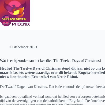
Ga
naar
de
inhoud
21 december 2019
Wat is er bijzonder aan het kerstlied The Twelve Days of Christmas?
Het lied The Twelve Days of Chrismas stond dit jaar niet op ons ke
maar ik las iets wetenswaardigs over dit bekende Engelse kerstlied 
niet wil onthouden. Een artikel van Nettie Elshof.
De Twaalf Dagen van Kerstmis. Dat is de vanouds de tijd tussen kerstav
Er gaat een opvallend verhaal rond dat het lied een verborgen betekeni
tijd van de vervolgingen van de katholieken in Engeland. De ’true lov
zou symbool staan voor elementen van het Christendom.