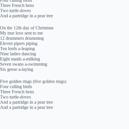
Four calling birds
Three French hens
Two turtle-doves
And a partridge in a pear tree
On the 12th day of Christmas
My true love sent to me
12 drummers drumming
Eleven pipers piping
Ten lords a-leaping
Nine ladies dancing
Eight maids a-milking
Seven swans a-swimming
Six geese a-laying
Five golden rings (five golden rings)
Four calling birds
Three French hens
Two turtle-doves
And a partridge in a pear tree
And a partridge in a pear tree