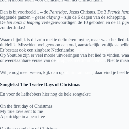
Dan is bijvoorbeeld 1 – de
Partridge
, Jezus Christus. De 3
French hen
leggende ganzen –
geese alaying
– zijn de 6 dagen van de schepping.
De
ten lords a leaping
vertegenwoordigen de 10 geboden en de 11
pip
zonder Judas!
Waarschijnlijk is dit zo’n niet te definiëren mythe, maar waar het lied 
duidelijk. Misschien wel gewoon een oud, aanstekelijk, vrolijk stapellie
Er bestaat ook een zingbare Nederlandse
vertaling van Jan Rot – bekijk
Op Youtube zijn er veel mooie uitvoeringen van het lied te vinden, waa
onweerstaanbare versie van de
Muppets met John Denver
. Niet te mis
Wil je nog meer weten, kijk dan op
nl.triniradio.net
, daar vind je heel l
Songtekst The Twelve Days of Christmas
En voor de liefhebbers hier nog de hele songtekst:
On the first day of Christmas
My true love sent to me
A partridge in a pear tree
On the second day of Christmas