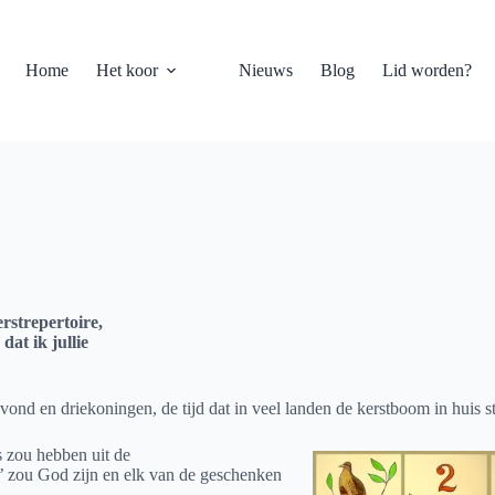
Home
Het koor
Nieuws
Blog
Lid worden?
rstrepertoire,
dat ik jullie
ond en driekoningen, de tijd dat in veel landen de kerstboom in huis st
s zou hebben uit de
e’ zou God zijn en elk van de geschenken