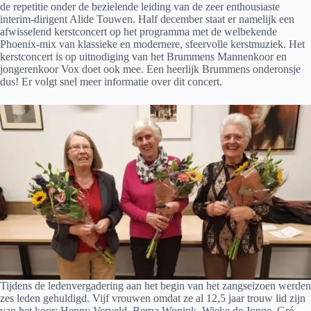
de repetitie onder de bezielende leiding van de zeer enthousiaste
interim-dirigent Alide Touwen. Half december staat er namelijk een
afwisselend kerstconcert op het programma met de welbekende
Phoenix-mix van klassieke en modernere, sfeervolle kerstmuziek. Het
kerstconcert is op uitnodiging van het Brummens Mannenkoor en
jongerenkoor Vox doet ook mee. Een heerlijk Brummens onderonsje
dus! Er volgt snel meer informatie over dit concert.
Tijdens de ledenvergadering aan het begin van het zangseizoen werden
zes leden gehuldigd. Vijf vrouwen omdat ze al 12,5 jaar trouw lid zijn
van het koor: Henny Verveld, Berna Wonink, Wieke de Jonge, Gré