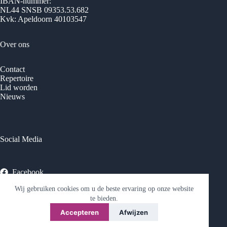
IBAN-nummer:
NL44 SNSB 09353.53.682
Kvk: Apeldoorn 40103547
Over ons
Contact
Repertoire
Lid worden
Nieuws
Social Media
Facebook
Wij gebruiken cookies om u de beste ervaring op onze website
© 2026 Vrouwenkoor Phoenix - Ontwikkeld door
Best4u
Media
te bieden.
Accepteren
Afwijzen
Privacyverklaring
-
Sitemap