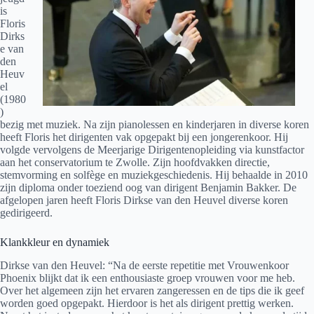
is
Floris
Dirks
e van
den
Heuv
el
(1980
)
bezig met muziek. Na zijn pianolessen en kinderjaren in diverse koren
heeft Floris het dirigenten vak opgepakt bij een jongerenkoor. Hij
volgde vervolgens de Meerjarige Dirigentenopleiding via kunstfactor
aan het conservatorium te Zwolle. Zijn hoofdvakken directie,
stemvorming en solfège en muziekgeschiedenis. Hij behaalde in 2010
zijn diploma onder toeziend oog van dirigent Benjamin Bakker. De
afgelopen jaren heeft Floris Dirkse van den Heuvel diverse koren
gedirigeerd.
Klankkleur en dynamiek
Dirkse van den Heuvel: “Na de eerste repetitie met Vrouwenkoor
Phoenix blijkt dat ik een enthousiaste groep vrouwen voor me heb.
Over het algemeen zijn het ervaren zangeressen en de tips die ik geef
worden goed opgepakt. Hierdoor is het als dirigent prettig werken.