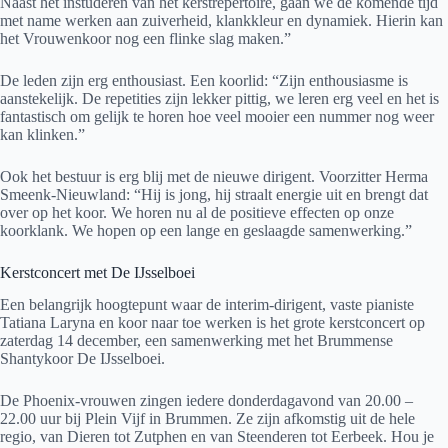
Naast het instuderen van het kerstrepertoire, gaan we de komende tijd
met name werken aan zuiverheid, klankkleur en dynamiek. Hierin kan
het Vrouwenkoor nog een flinke slag maken.”
De leden zijn erg enthousiast. Een koorlid: “Zijn enthousiasme is
aanstekelijk. De repetities zijn lekker pittig, we leren erg veel en het is
fantastisch om gelijk te horen hoe veel mooier een nummer nog weer
kan klinken.”
Ook het bestuur is erg blij met de nieuwe dirigent. Voorzitter Herma
Smeenk-Nieuwland: “Hij is jong, hij straalt energie uit en brengt dat
over op het koor. We horen nu al de positieve effecten op onze
koorklank. We hopen op een lange en geslaagde samenwerking.”
Kerstconcert met De IJsselboei
Een belangrijk hoogtepunt waar de interim-dirigent, vaste pianiste
Tatiana Laryna en koor naar toe werken is het grote kerstconcert op
zaterdag 14 december, een samenwerking met het Brummense
Shantykoor De IJsselboei.
De Phoenix-vrouwen zingen iedere donderdagavond van 20.00 –
22.00 uur bij Plein Vijf in Brummen. Ze zijn afkomstig uit de hele
regio, van Dieren tot Zutphen en van Steenderen tot Eerbeek. Hou je