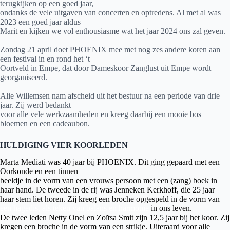
terugkijken op een goed jaar,
ondanks de vele uitgaven van concerten en optredens. Al met al was
2023 een goed jaar aldus
Marit en kijken we vol enthousiasme wat het jaar 2024 ons zal geven.
Zondag 21 april doet PHOENIX mee met nog zes andere koren aan
een festival in en rond het ‘t
Oortveld in Empe, dat door Dameskoor Zanglust uit Empe wordt
georganiseerd.
Alie Willemsen nam afscheid uit het bestuur na een periode van drie
jaar. Zij werd bedankt
voor alle vele werkzaamheden en kreeg daarbij een mooie bos
bloemen en een cadeaubon.
HULDIGING VIER KOORLEDEN
Marta Mediati was 40 jaar bij PHOENIX. Dit ging gepaard met een
Oorkonde en een tinnen
beeldje in de vorm van een vrouws persoon met een (zang) boek in
haar hand. De tweede in de rij was Jenneken Kerkhoff, die 25 jaar
haar stem liet horen. Zij kreeg een broche opgespeld in de vorm van
een hagedis, als teken van balans en harmonie
in ons leven.
De twee leden Netty Onel en Zoïtsa Smit zijn 12,5 jaar bij het koor. Zij
kregen een broche in de vorm van een strikje. Uiteraard voor alle