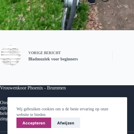
VORIGE
BERICHT
Bladmuziek voor beginners
Vrouwenkoor Phoenix - Brummen
Ons koor staat voor kwaliteit, enthousiasme en gezelligheid. Wij
zijn een veelzijdig – bijna 40-koppig – koor met vrouwen uit de
Wij gebruiken cookies om u de beste ervaring op onze
hele regio (Brummen, Dieren, Zutphen, Warnsveld, etc) en
website te bieden.
zingen van klassiek tot hedendaagse populaire werken.
Accepteren
Afwijzen