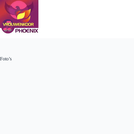
Ga
naar
de
inhoud
Foto’s