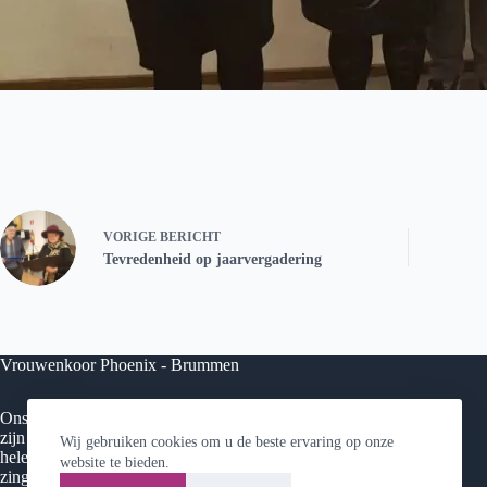
VORIGE
BERICHT
Tevredenheid op jaarvergadering
Vrouwenkoor Phoenix - Brummen
Ons koor staat voor kwaliteit, enthousiasme en gezelligheid. Wij
zijn een veelzijdig – bijna 40-koppig – koor met vrouwen uit de
Wij gebruiken cookies om u de beste ervaring op onze
hele regio (Brummen, Dieren, Zutphen, Warnsveld, etc) en
website te bieden.
zingen van klassiek tot hedendaagse populaire werken.