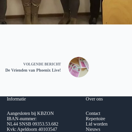
VOLGENDE
BERICHT
De Vrienden van Phoenix Live!
Informatie
Over ons
Aangesloten bij KBZON
Contact
IBAN-nummer:
Repertoire
NL44 SNSB 09353.53.682
Lid worden
Kvk: Apeldoorn 40103547
Nieuws