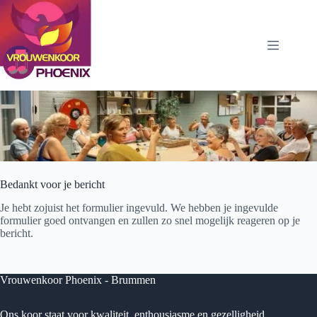
Ga
naar
de
inhoud
Bedankt voor je bericht
Je hebt zojuist het formulier ingevuld. We hebben je ingevulde
formulier goed ontvangen en zullen zo snel mogelijk reageren op je
bericht.
Vrouwenkoor Phoenix - Brummen
Ons koor staat voor kwaliteit, enthousiasme en gezelligheid.