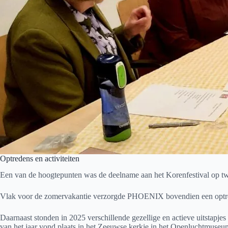
Optredens en activiteiten
Een van de hoogtepunten was de deelname aan het Korenfestival op twee
Vlak voor de zomervakantie verzorgde PHOENIX bovendien een optrede
Daarnaast stonden in 2025 verschillende gezellige en actieve uitstapje
van het jaar vond plaats in het Zeeuwse kerkje in het Openluchtmuse